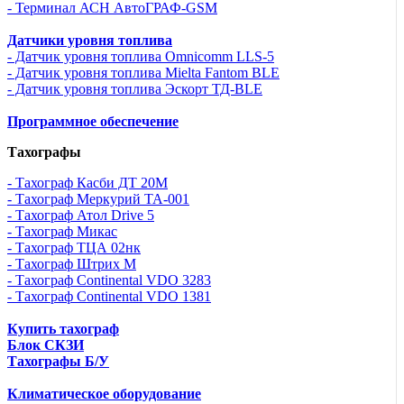
- Терминал АСН АвтоГРАФ-GSM
Датчики уровня топлива
- Датчик уровня топлива Omnicomm LLS-5
- Датчик уровня топлива Mielta Fantom BLE
- Датчик уровня топлива Эскорт ТД-BLE
Программное обеспечение
Тахографы
- Тахограф Касби ДТ 20М
- Тахограф Меркурий ТА-001
- Тахограф Атол Drive 5
- Тахограф Микас
- Тахограф ТЦА 02нк
- Тахограф Штрих М
- Тахограф Continental VDO 3283
- Тахограф Continental VDO 1381
Купить тахограф
Блок СКЗИ
Тахографы Б/У
Климатическое оборудование