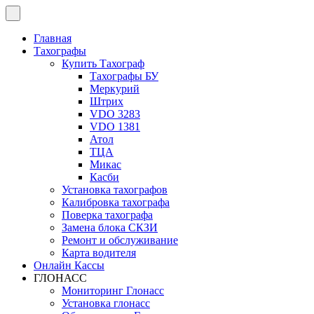
Перейти
к
содержимому
Главная
Тахографы
Купить Тахограф
Тахографы БУ
Меркурий
Штрих
VDO 3283
VDO 1381
Атол
ТЦА
Микас
Касби
Установка тахографов
Калибровка тахографа
Поверка тахографа
Замена блока СКЗИ
Ремонт и обслуживание
Карта водителя
Онлайн Кассы
ГЛОНАСС
Мониторинг Глонасс
Установка глонасс