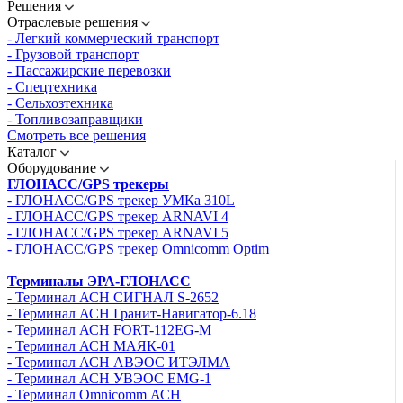
Решения
Отраслевые решения
- Легкий коммерческий транспорт
- Грузовой транспорт
- Пассажирские перевозки
- Спецтехника
- Сельхозтехника
- Топливозаправщики
Смотреть все решения
Каталог
Оборудование
ГЛОНАСС/GPS трекеры
- ГЛОНАСС/GPS трекер УМКа 310L
- ГЛОНАСС/GPS трекер ARNAVI 4
- ГЛОНАСС/GPS трекер ARNAVI 5
- ГЛОНАСС/GPS трекер Omnicomm Optim
Терминалы ЭРА-ГЛОНАСС
- Терминал АСН СИГНАЛ S-2652
- Терминал АСН Гранит-Навигатор-6.18
- Терминал АСН FORT-112EG-M
- Терминал АСН МАЯК-01
- Терминал АСН АВЭОС ИТЭЛМА
- Терминал АСН УВЭОС EMG-1
- Терминал Omnicomm АСН