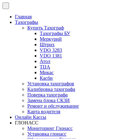
Перейти
к
содержимому
Главная
Тахографы
Купить Тахограф
Тахографы БУ
Меркурий
Штрих
VDO 3283
VDO 1381
Атол
ТЦА
Микас
Касби
Установка тахографов
Калибровка тахографа
Поверка тахографа
Замена блока СКЗИ
Ремонт и обслуживание
Карта водителя
Онлайн Кассы
ГЛОНАСС
Мониторинг Глонасс
Установка глонасс