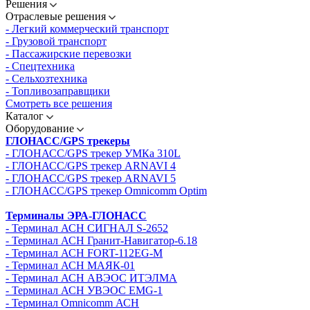
Решения
Отраслевые решения
- Легкий коммерческий транспорт
- Грузовой транспорт
- Пассажирские перевозки
- Спецтехника
- Сельхозтехника
- Топливозаправщики
Смотреть все решения
Каталог
Оборудование
ГЛОНАСС/GPS трекеры
- ГЛОНАСС/GPS трекер УМКа 310L
- ГЛОНАСС/GPS трекер ARNAVI 4
- ГЛОНАСС/GPS трекер ARNAVI 5
- ГЛОНАСС/GPS трекер Omnicomm Optim
Терминалы ЭРА-ГЛОНАСС
- Терминал АСН СИГНАЛ S-2652
- Терминал АСН Гранит-Навигатор-6.18
- Терминал АСН FORT-112EG-M
- Терминал АСН МАЯК-01
- Терминал АСН АВЭОС ИТЭЛМА
- Терминал АСН УВЭОС EMG-1
- Терминал Omnicomm АСН