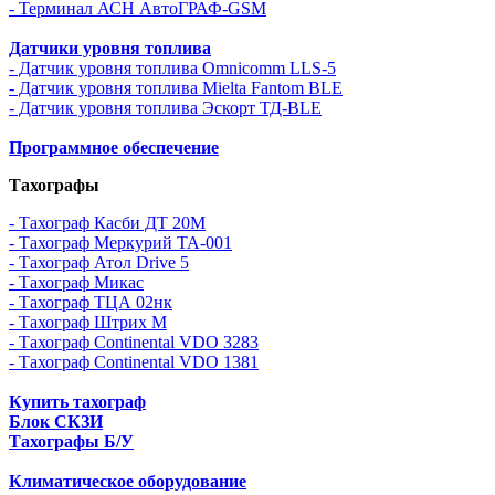
- Терминал АСН АвтоГРАФ-GSM
Датчики уровня топлива
- Датчик уровня топлива Omnicomm LLS-5
- Датчик уровня топлива Mielta Fantom BLE
- Датчик уровня топлива Эскорт ТД-BLE
Программное обеспечение
Тахографы
- Тахограф Касби ДТ 20М
- Тахограф Меркурий ТА-001
- Тахограф Атол Drive 5
- Тахограф Микас
- Тахограф ТЦА 02нк
- Тахограф Штрих М
- Тахограф Continental VDO 3283
- Тахограф Continental VDO 1381
Купить тахограф
Блок СКЗИ
Тахографы Б/У
Климатическое оборудование