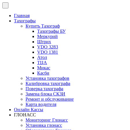
Перейти
к
содержимому
Главная
Тахографы
Купить Тахограф
Тахографы БУ
Меркурий
Штрих
VDO 3283
VDO 1381
Атол
ТЦА
Микас
Касби
Установка тахографов
Калибровка тахографа
Поверка тахографа
Замена блока СКЗИ
Ремонт и обслуживание
Карта водителя
Онлайн Кассы
ГЛОНАСС
Мониторинг Глонасс
Установка глонасс