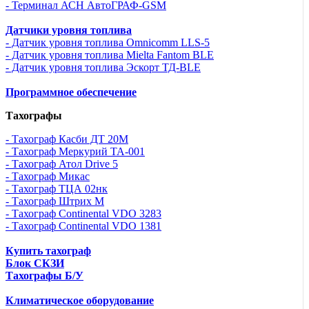
- Терминал АСН АвтоГРАФ-GSM
Датчики уровня топлива
- Датчик уровня топлива Omnicomm LLS-5
- Датчик уровня топлива Mielta Fantom BLE
- Датчик уровня топлива Эскорт ТД-BLE
Программное обеспечение
Тахографы
- Тахограф Касби ДТ 20М
- Тахограф Меркурий ТА-001
- Тахограф Атол Drive 5
- Тахограф Микас
- Тахограф ТЦА 02нк
- Тахограф Штрих М
- Тахограф Continental VDO 3283
- Тахограф Continental VDO 1381
Купить тахограф
Блок СКЗИ
Тахографы Б/У
Климатическое оборудование