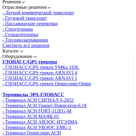
Решения
Отраслевые решения
- Легкий коммерческий транспорт
- Грузовой транспорт
- Пассажирские перевозки
- Спецтехника
- Сельхозтехника
- Топливозаправщики
Смотреть все решения
Каталог
Оборудование
ГЛОНАСС/GPS трекеры
- ГЛОНАСС/GPS трекер УМКа 310L
- ГЛОНАСС/GPS трекер ARNAVI 4
- ГЛОНАСС/GPS трекер ARNAVI 5
- ГЛОНАСС/GPS трекер Omnicomm Optim
Терминалы ЭРА-ГЛОНАСС
- Терминал АСН СИГНАЛ S-2652
- Терминал АСН Гранит-Навигатор-6.18
- Терминал АСН FORT-112EG-M
- Терминал АСН МАЯК-01
- Терминал АСН АВЭОС ИТЭЛМА
- Терминал АСН УВЭОС EMG-1
- Терминал Omnicomm АСН