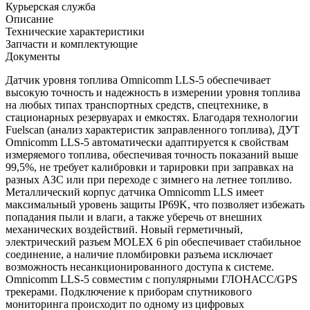
Курьерская служба
Описание
Технические характеристики
Запчасти и комплектующие
Документы
Датчик уровня топлива Omnicomm LLS-5 обеспечивает
высокую точность и надежность в измерении уровня топлива
на любых типах транспортных средств, спецтехнике, в
стационарных резервуарах и емкостях. Благодаря технологии
Fuelscan (анализ характеристик заправленного топлива), ДУТ
Omnicomm LLS-5 автоматически адаптируется к свойствам
измеряемого топлива, обеспечивая точность показаний выше
99,5%, не требует калибровки и тарировки при заправках на
разных АЗС или при переходе с зимнего на летнее топливо.
Металлический корпус датчика Omnicomm LLS имеет
максимальный уровень защиты IP69K, что позволяет избежать
попадания пыли и влаги, а также уберечь от внешних
механических воздействий. Новый герметичный,
электрический разъем MOLEX 6 pin обеспечивает стабильное
соединение, а наличие пломбировки разъема исключает
возможность несанкционированного доступа к системе.
Omnicomm LLS-5 совместим с популярными ГЛОНАСС/GPS
трекерами. Подключение к приборам спутникового
мониторинга происходит по одному из цифровых