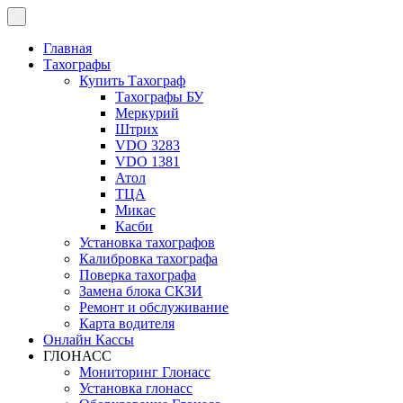
Перейти
к
содержимому
Главная
Тахографы
Купить Тахограф
Тахографы БУ
Меркурий
Штрих
VDO 3283
VDO 1381
Атол
ТЦА
Микас
Касби
Установка тахографов
Калибровка тахографа
Поверка тахографа
Замена блока СКЗИ
Ремонт и обслуживание
Карта водителя
Онлайн Кассы
ГЛОНАСС
Мониторинг Глонасс
Установка глонасс