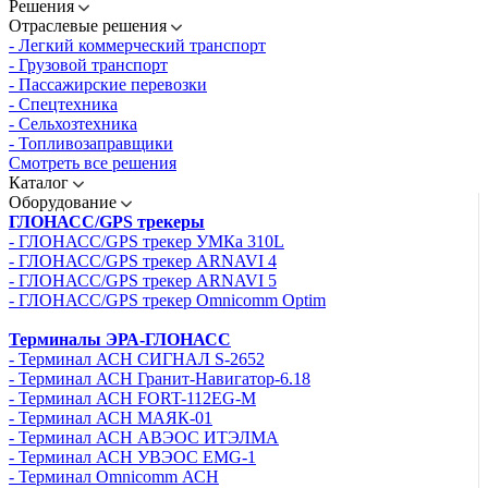
Решения
Отраслевые решения
- Легкий коммерческий транспорт
- Грузовой транспорт
- Пассажирские перевозки
- Спецтехника
- Сельхозтехника
- Топливозаправщики
Смотреть все решения
Каталог
Оборудование
ГЛОНАСС/GPS трекеры
- ГЛОНАСС/GPS трекер УМКа 310L
- ГЛОНАСС/GPS трекер ARNAVI 4
- ГЛОНАСС/GPS трекер ARNAVI 5
- ГЛОНАСС/GPS трекер Omnicomm Optim
Терминалы ЭРА-ГЛОНАСС
- Терминал АСН СИГНАЛ S-2652
- Терминал АСН Гранит-Навигатор-6.18
- Терминал АСН FORT-112EG-M
- Терминал АСН МАЯК-01
- Терминал АСН АВЭОС ИТЭЛМА
- Терминал АСН УВЭОС EMG-1
- Терминал Omnicomm АСН