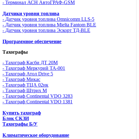
- Терминал АСН АвтоГРАФ-GSM
Датчики уровня топлива
- Датчик уровня топлива Omnicomm LLS-5
- Датчик уровня топлива Mielta Fantom BLE
- Датчик уровня топлива Эскорт ТД-BLE
Программное обеспечение
Тахографы
- Тахограф Касби ДТ 20М
- Тахограф Меркурий ТА-001
- Тахограф Атол Drive 5
- Тахограф Микас
- Тахограф ТЦА 02нк
- Тахограф Штрих М
- Тахограф Continental VDO 3283
- Тахограф Continental VDO 1381
Купить тахограф
Блок СКЗИ
Тахографы Б/У
Климатическое оборудование